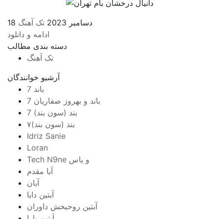
18 دسامبر 2023
تک آهنگ
ادامه و دانلود
دسته بندی مطالب
تک آهنگ
آرشیو خوانندگان
7 باند
7 باند و بهروز صفاریان
7 بند (سون بند)
۷بند (سون بند)
Idriz Sanie
Loran
Tech N9ne و یاس
آبا مقدم
آبان
آبتین دابا
آبتین روحبخش داوران
آبتین یارا