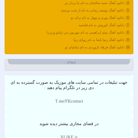
4
دانلود آهنگ حمید صالحیان به نام بیا بردار ببر
آرتا
5
دانلود آهنگ یوسف زمانی به نام از شب بپرسید
آرتا اسدی
6
دانلود آهنگ پوری و مهیار به نام برای تو
آرتا و سارن
7
دانلود آهنگ کوروش به نام فیانسه
آرتام
8
دانلود آهنگ میثم ابراهیمی به نام مهربون من (پیانو ورژن)
آرتبن بهادری
9
دانلود آهنگ رضا پاشا به نام رویای زیبا
آرتين شاهوران
10
دانلود آهنگ فرهاد تاروردی به نام تماشای تو
آرتی
آرتین
بزودی …
آرتین بهادری
آرتین سلیمانی
آردا
جهت تبلیغات در تمامی سایت های موزیک به صورت گسترده به ای
دی زیر در تلگرام پیام دهید :
آرسام
آرسین
T.me/FKcontact
آرش AP
آرش AP و مسیح
آرش آج
در فضای مجازی بیشتر دیده شوید
آرش آرام
آرش ای پی
XLIKE.ir