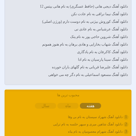
آبتین روحبخش داوران
دانلود آهنگ دیجی هانی (حافظ عسگری) به نام هانی بیتس 12
آبتین یارا
دانلود آهنگ نیما نراقی به نام عادت نکن
آتوین
دانلود آهنگ کوروش بیژنی به نام دوست دارم (ورژن اصلی)
آدرین
دانلود آهنگ عرشیاس به نام عادی نی
آدوین
دانلود آهنگ شروین حاجی پور به نام پتک
آدین
دانلود آهنگ شهاب بخارایی و هادی برهان به نام هنوز همونم
آر اس اچ
دانلود آهنگ کاکرفان به نام یادگاری
آراد
دانلود آهنگ سینا پارسیان به نام ادا
آراد شاک
دانلود آهنگ علیرضا قربانی به نام گلهای باران خورده
آراد عباسی
دانلود آهنگ مسعود اسماعیلی به نام دگر چه می خواهی
آراز
آراز المان
محبوب ترین ها
آراز نصیری
آراکوم
هفته
ماه
سال
آران
1
دانلود آهنگ شهراد سیستان به نام بی وفا
آران براتی و ایمان حمیدی
2
دانلود آهنگ شاهین میری و سپهر خلسه به نام تراپی
آران، مُوِرس و وینتِرس
3
دانلود آهنگ شهرام معصومیان به نام پناه
آرپژ