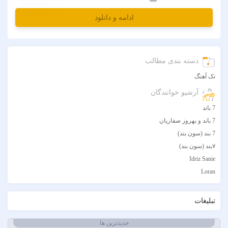
ادامه و دانلود
دسته بندی مطالب
تک آهنگ
آرشیو خوانندگان
7 باند
7 باند و بهروز صفاریان
7 بند (سون بند)
۷بند (سون بند)
Idriz Sanie
Loran
Tech N9ne و یاس
آبا مقدم
تبلیغات
آبان
آبتین دابا
جدیدترین ها