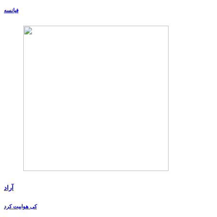
فیانسه
آراد
کی هواییت کرد