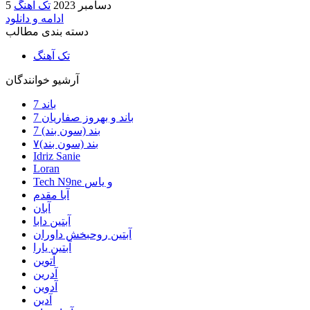
5 دسامبر 2023
تک آهنگ
ادامه و دانلود
دسته بندی مطالب
تک آهنگ
آرشیو خوانندگان
7 باند
7 باند و بهروز صفاریان
7 بند (سون بند)
۷بند (سون بند)
Idriz Sanie
Loran
Tech N9ne و یاس
آبا مقدم
آبان
آبتین دابا
آبتین روحبخش داوران
آبتین یارا
آتوین
آدرین
آدوین
آدین