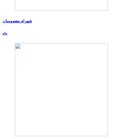
شهرام معصومیان
پناه