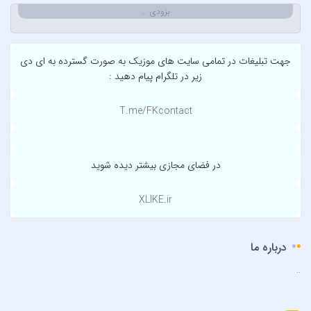
آرتين شاهوران
بزودی …
آرتی
آرتین
جهت تبلیغات در تمامی سایت های موزیک به صورت گسترده به ای دی
آرتین بهادری
زیر در تلگرام پیام دهید :
آرتین سلیمانی
آردا
T.me/FKcontact
آرسام
آرسین
آرش AP
در فضای مجازی بیشتر دیده شوید
آرش AP و مسیح
XLIKE.ir
آرش آج
آرش آرام
آرش ای پی
درباره ما
آرش تشکری
..
آرش جلالی و آقا فرا
آرش حسینی