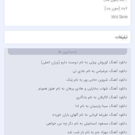
۷بند (سون بند)
Idriz Sanie
Loran
Tech N9ne و یاس
تبلیغات
آبا مقدم
جدیدترین ها
آبان
آبتین دابا
دانلود آهنگ کوروش بیژنی به نام دوست دارم (ورژن اصلی)
آبتین روحبخش داوران
دانلود آهنگ عرشیاس به نام عادی نی
آبتین یارا
دانلود آهنگ شروین حاجی پور به نام پتک
آتوین
دانلود آهنگ شهاب بخارایی و هادی برهان به نام هنوز همونم
آدرین
دانلود آهنگ کاکرفان به نام یادگاری
آدوین
دانلود آهنگ سینا پارسیان به نام ادا
آدین
دانلود آهنگ علیرضا قربانی به نام گلهای باران خورده
آر اس اچ
دانلود آهنگ مسعود اسماعیلی به نام دگر چه می خواهی
آراد
دانلود آهنگ مهراد جم به نام باز شب شد