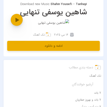
Download new Music
Shahin Yousefi
–
Tanhayi
شاهین یوسفی تنهایی
14 می 2025
تک آهنگ
ادامه و دانلود
دسته بندی مطالب
تک آهنگ
آرشیو خوانندگان
7 باند
7 باند و بهروز صفاریان
7 بند (سون بند)